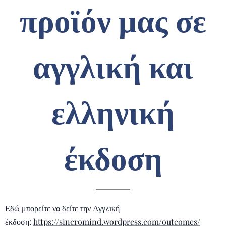
προϊόν μας σε
αγγλική και
ελληνική
έκδοση
Εδώ μπορείτε να δείτε την Αγγλική
έκδοση:
https://sincromind.wordpress.com/outcomes/