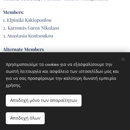
Members:
1. Elpiniki Kakiopoulou
2. Karounis Garos Nikolaos
3. Anastasia Koutsoukou
Alternate Members
1. Elmo De Angelis
– International Vice President
2.
Ia Mosashvili
Network Development Coordinator
Χρησιμοποιούμε τα cookies για να εξασφαλίσουμε την
σωστή λειτουργία και ασφάλεια των ιστοσελίδων μας και
3.
Carlos Bodi
– Head of Sponsorship
για να σας προσφέρουμε την καλύτερη δυνατή εμπειρία
χρήσης.
Audit Committee:
Αποδοχή μόνο των απαραίτητων
Psarros Apostolos
Orenos Theodoros Dimitrios
Αποδοχή όλων
Kordolemi Maria