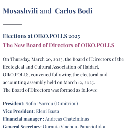
Mosashvili
and
Carlos Bodi
Elections at OIKO.POLI.S 2025
The New Board of Directors of OIKO.POLI.S
On Thursday, March 20, 2025, the Board of Directors of the
Ecological and Cultural Association of Haidari,
OIKO.POLI.S, convened following the electoral and
accounting assembly held on March 12, 2025.
The Board of Directors was formed as follows:
P
resident:
Sofia Psarrou (Dimitriou)
Vice President:
Eleni Basta
Financial manager :
Andreas Chatziminas
General Secretary:
Ourania Vlachou-Panagiotidou