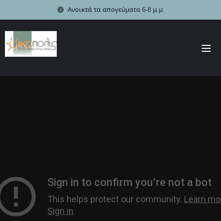
Ανοικτά τα απογεύματα 6-8 μ.μ.